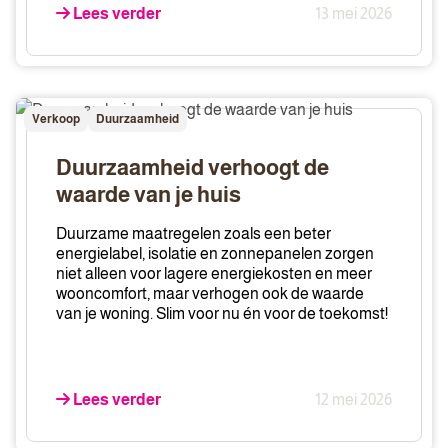
Lees verder
13 mei 2026
Duurzaamheid
Verkoop
Duurzaamheid
verhoogt
de
Duurzaamheid verhoogt de
waarde
waarde van je huis
van
je
Duurzame maatregelen zoals een beter
huis
energielabel, isolatie en zonnepanelen zorgen
niet alleen voor lagere energiekosten en meer
wooncomfort, maar verhogen ook de waarde
van je woning. Slim voor nu én voor de toekomst!
Lees verder
12 mei 2026