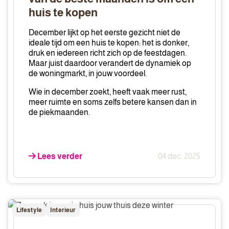
de
huis te kopen
beste
maanden
December lijkt op het eerste gezicht niet de
is
ideale tijd om een huis te kopen: het is donker,
om
druk en iedereen richt zich op de feestdagen.
Maar juist daardoor verandert de dynamiek op
een
de woningmarkt, in jouw voordeel.
huis
te
Wie in december zoekt, heeft vaak meer rust,
kopen
meer ruimte en soms zelfs betere kansen dan in
de piekmaanden.
Lees verder
04 dec. 2025
Zo
Lifestyle
Interieur
maak