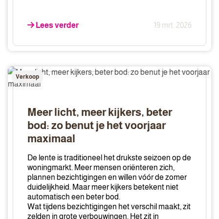
Lees verder
19 mrt. 2026
Meer
Verkoop
licht,
meer
kijkers,
Meer licht, meer kijkers, beter
beter
bod: zo benut je het voorjaar
bod:
maximaal
zo
benut
De lente is traditioneel het drukste seizoen op de
je
woningmarkt. Meer mensen oriënteren zich,
het
plannen bezichtigingen en willen vóór de zomer
duidelijkheid. Maar meer kijkers betekent niet
voorjaar
automatisch een beter bod.
maximaal
Wat tijdens bezichtigingen het verschil maakt, zit
zelden in grote verbouwingen. Het zit in