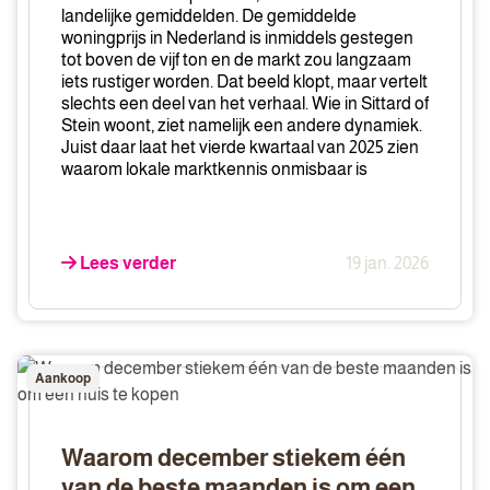
de
landelijke gemiddelden. De gemiddelde
kracht
woningprijs in Nederland is inmiddels gestegen
tot boven de vijf ton en de markt zou langzaam
van
iets rustiger worden. Dat beeld klopt, maar vertelt
lokale
slechts een deel van het verhaal. Wie in Sittard of
kennis
Stein woont, ziet namelijk een andere dynamiek.
in
Juist daar laat het vierde kwartaal van 2025 zien
het
waarom lokale marktkennis onmisbaar is
vierde
kwartaal
van
Lees verder
19 jan. 2026
2025
Waarom
Aankoop
december
stiekem
één
Waarom december stiekem één
van
van de beste maanden is om een