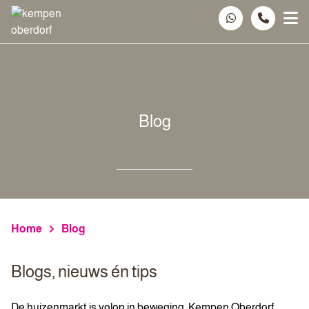
Spring naar inhoud
Blog
Home
Blog
Blogs, nieuws én tips
De huizenmarkt is volop in beweging. Kempen Oberdorf