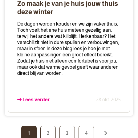
je
Zo maak je van je huis jouw thuis
van
deze winter
je
huis
De dagen worden kouder en we zijn vaker thuis.
jouw
Toch voelt het ene huis meteen gezellig aan,
terwijl het andere wat kil blijft. Herkenbaar? Het
thuis
verschil zit niet in dure spullen en verbouwingen,
deze
maar in sfeer. In deze blog lees je hoe je met
winter
kleine aanpassingen een groot effect bereikt.
Zodat je huis niet alleen comfortabel is voor jou,
maar ook dat warme gevoel geeft waar anderen
direct blij van worden.
Lees verder
28 okt. 2025
1
2
3
4