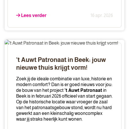
Lees verder
16 apr. 2026
't
Auwt
Patronaat
't Auwt Patronaat in Beek: jouw
in
nieuwe thuis krijgt vorm!
Beek:
jouw
Zoek jij de ideale combinatie van luxe, historie en
nieuwe
modern comfort? Dan is er goed nieuws voor jou:
de bouw van het project
't Auwt Patronaat
in
thuis
Beek is in februari 2026 officieel van start gegaan.
krijgt
Op de historische locatie waar vroeger de zaal
vorm!
van het patronaatsgebouw stond, wordt nu hard
gewerkt aan een kleinschalig wooncomplex
waar jij straks heerlijk kunt wonen.