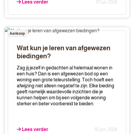
Lees verder
07 jul. 2026
Wat
Aankoop
kun
je
Wat kun je leren van afgewezen
leren
biedingen?
van
afgewezen
Zag jij jezelf in gedachten al helemaal wonen in
biedingen?
een huis? Dan is een afgewezen bod op een
woning een grote teleurstelling. Toch hoeft een
afwijzing niet alleen negatief te zijn. Elke bieding
geeft namelijk waardevolle inzichten die je
kunnen helpen om bij een volgende woning
sterker en beter voorbereid te bieden.
Lees verder
18 jun. 2026