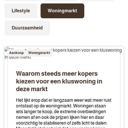
Lifestyle
Woningmarkt
Duurzaamheid
Waarom
Aankoop
Woningmarkt
steeds
meer
kopers
Waarom steeds meer kopers
kiezen
kiezen voor een kluswoning in
voor
deze markt
een
kluswoning
Het lijkt erop dat er langzaam weer wat meer rust
in
ontstaat op de woningmarkt. Woningen staan
deze
iets langer te koop, de extreme overbiedingen
nemen af en ook de prijzen lijken hier en daar
markt
voorzichtig te stabiliseren of zelfs licht te dalen.