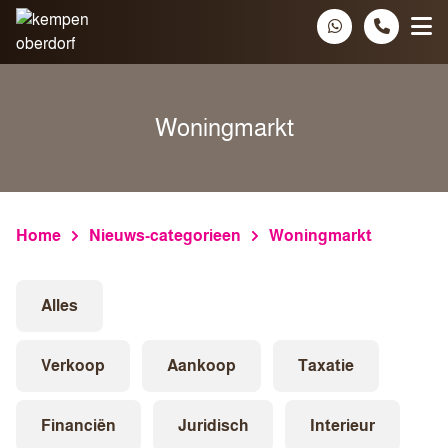
Spring naar inhoud
Woningmarkt
Home
Nieuws-categorieen
Woningmarkt
Alles
Verkoop
Aankoop
Taxatie
Financiën
Juridisch
Interieur