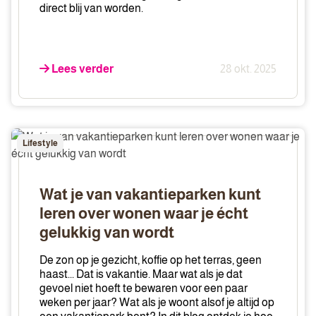
direct blij van worden.
Lees verder
28 okt. 2025
Wat
Lifestyle
je
van
vakantieparken
Wat je van vakantieparken kunt
kunt
leren over wonen waar je écht
leren
gelukkig van wordt
over
wonen
De zon op je gezicht, koffie op het terras, geen
waar
haast... Dat is vakantie. Maar wat als je dat
je
gevoel niet hoeft te bewaren voor een paar
weken per jaar? Wat als je woont alsof je altijd op
écht