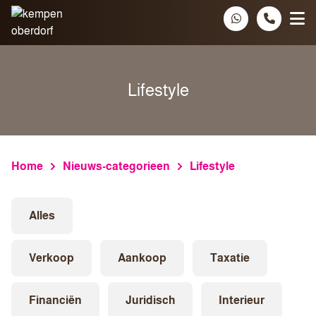
Spring naar inhoud
Lifestyle
Home
Nieuws-categorieen
Lifestyle
Alles
Verkoop
Aankoop
Taxatie
Financiën
Juridisch
Interieur