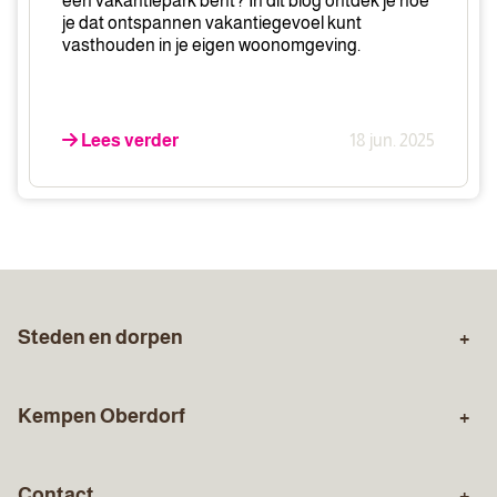
een vakantiepark bent? In dit blog ontdek je hoe
gelukkig
je dat ontspannen vakantiegevoel kunt
van
vasthouden in je eigen woonomgeving.
wordt
Lees verder
18 jun. 2025
Steden en dorpen
Zuid-Limburg
Sittard
Kempen Oberdorf
Stein
Geleen
Over ons
Aankopen
Born
Holtum
Contact