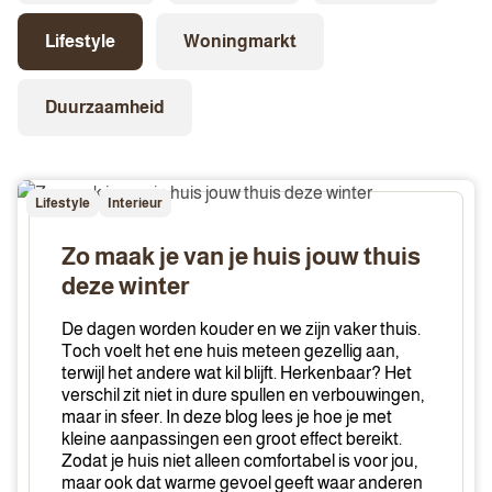
Lifestyle
Woningmarkt
Duurzaamheid
Zo
Lifestyle
Interieur
maak
je
Zo maak je van je huis jouw thuis
van
deze winter
je
huis
De dagen worden kouder en we zijn vaker thuis.
jouw
Toch voelt het ene huis meteen gezellig aan,
terwijl het andere wat kil blijft. Herkenbaar? Het
thuis
verschil zit niet in dure spullen en verbouwingen,
deze
maar in sfeer. In deze blog lees je hoe je met
winter
kleine aanpassingen een groot effect bereikt.
Zodat je huis niet alleen comfortabel is voor jou,
maar ook dat warme gevoel geeft waar anderen