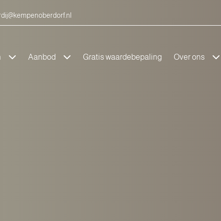
dij@kempenoberdorf.nl
n
Aanbod
Gratis waardebepaling
Over ons