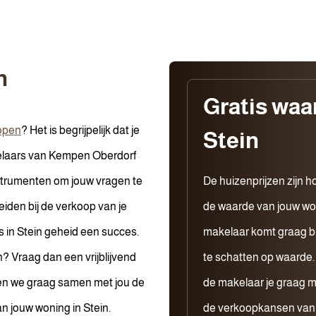
n
Gratis waa
open
? Het is begrijpelijk dat je
Stein
kelaars van Kempen Oberdorf
strumenten om jouw vragen te
De huizenprijzen zijn h
iden bij de verkoop van je
de waarde van jouw wo
s in Stein geheid een succes.
makelaar komt graag bi
 Vraag dan een vrijblijvend
te schatten op waarde. 
en we graag samen met jou de
de makelaar je graag m
n jouw woning in Stein.
de verkoopkansen van j