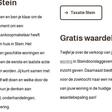
tein
Taxatie Stein
en en ben je klaar om de
moment om een
aankoopmakelaar heeft
Gratis waarde
huis in Stein. Het
Twijfel je over de verkoop van 
 van geschikte woningen en
woning
in Steindoorslaggeven
ssen de eerste en laatste actie
inzicht geven. Daarnaast biedt 
en worden. Jij kunt samen met
voor de zoektocht naar een n
f wilt doen en welke door de
van jouw woning in de huidige
kun je denken aan
waardebepaling aan!
r), onderhandelingen,
ering.