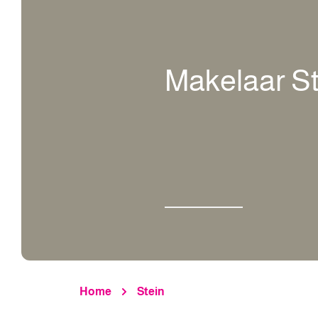
Makelaar St
Home
Stein