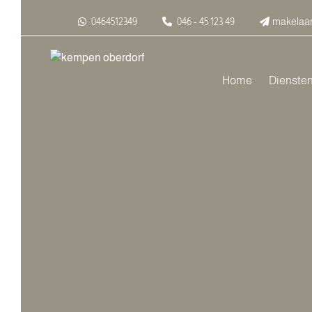
0464512349
046 - 45 123 49
makelaar
Home
Dienste