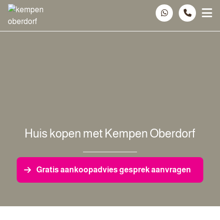
Spring naar inhoud
Huis kopen met Kempen Oberdorf
Gratis aankoopadvies gesprek aanvragen