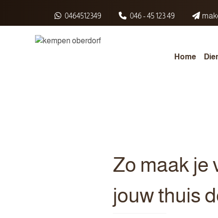
Spring naar inhoud
0464512349
046 - 45 123 49
make
Home
Die
Zo maak je v
jouw thuis 