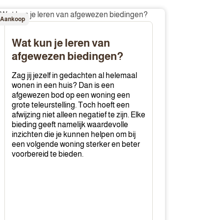
at
Aankoop
un
Wat kun je leren van
ren
afgewezen biedingen?
an
fgewezen
Zag jij jezelf in gedachten al helemaal
edingen?
wonen in een huis? Dan is een
afgewezen bod op een woning een
grote teleurstelling. Toch hoeft een
afwijzing niet alleen negatief te zijn. Elke
bieding geeft namelijk waardevolle
inzichten die je kunnen helpen om bij
een volgende woning sterker en beter
voorbereid te bieden.