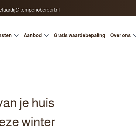
laardij@kempenoberdorf.nl
nsten
Aanbod
Gratis waardebepaling
Over ons
an je huis
deze winter