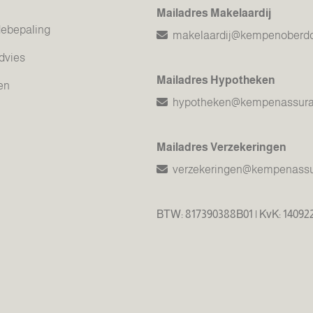
Mailadres Makelaardij
debepaling
makelaardij@kempenoberdor
dvies
Mailadres Hypotheken
en
hypotheken@kempenassuran
Mailadres Verzekeringen
verzekeringen@kempenassur
BTW: 817390388B01 | KvK: 14092