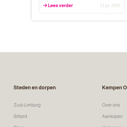
Lees verder
23 jul. 2026
Steden en dorpen
Kempen O
Zuid-Limburg
Over ons
Sittard
Aankopen