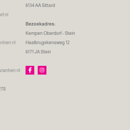
6134 AA Sittard
f.nl
Bezoekadres:
Kempen Oberdorf - Stein
tien.nl
Haalbrugskensweg 12
6171 JA Stein
antien.nl
278