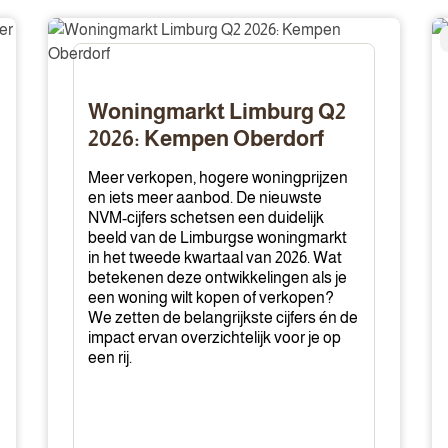
Woningmarkt
W
Limburg
k
Q2
je
2026:
le
Woningmarkt Limburg Q2
Kempen
v
2026: Kempen Oberdorf
Oberdorf
a
bi
Meer verkopen, hogere woningprijzen
en iets meer aanbod. De nieuwste
NVM-cijfers schetsen een duidelijk
beeld van de Limburgse woningmarkt
in het tweede kwartaal van 2026. Wat
betekenen deze ontwikkelingen als je
een woning wilt kopen of verkopen?
We zetten de belangrijkste cijfers én de
impact ervan overzichtelijk voor je op
een rij.