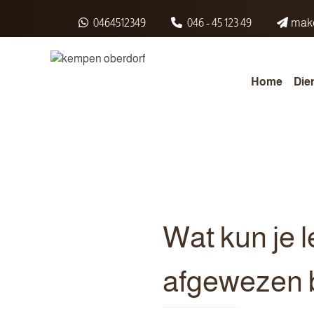
Spring naar inhoud
0464512349
046 - 45 123 49
make
Home
Die
Wat kun je 
afgewezen 