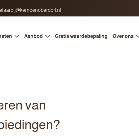
laardij@kempenoberdorf.nl
nsten
Aanbod
Gratis waardebepaling
Over ons
leren van
biedingen?