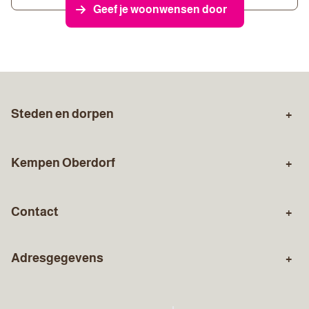
Geef je woonwensen door
Steden en dorpen
Zuid-Limburg
Sittard
Kempen Oberdorf
Stein
Geleen
Over ons
Aankopen
Born
Holtum
Contact
Verkopen
Gratis waardebepaling
Susteren
Urmond
Algemeen nummer
Hypotheekadvies
Verzekeringen
Elsloo
Adresgegevens
046 - 45 123 49
Bezoekadres: