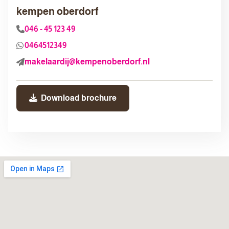
kempen oberdorf
046 - 45 123 49
0464512349
makelaardij@kempenoberdorf.nl
Download brochure