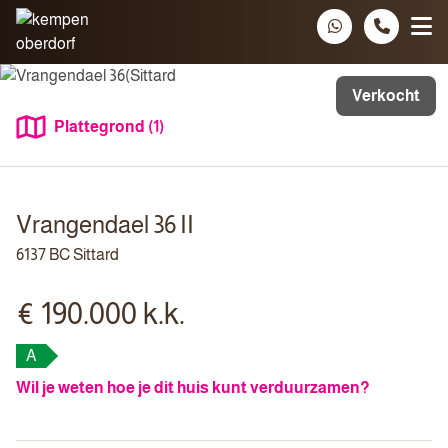
Spring naar inhoud
Verkocht
Plattegrond (1)
Vrangendael 36 II
6137 BC Sittard
€ 190.000 k.k.
A
Wil je weten hoe je dit huis kunt verduurzamen?