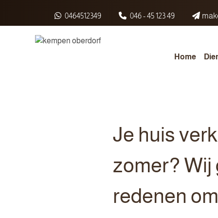
Spring naar inhoud
0464512349
046 - 45 123 49
make
Home
Die
Je huis ver
zomer? Wij 
redenen om d