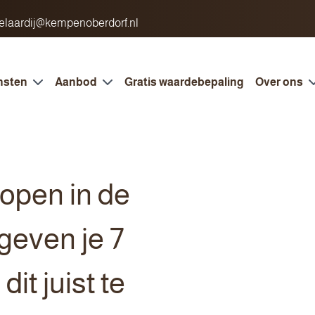
laardij@kempenoberdorf.nl
nsten
Aanbod
Gratis waardebepaling
Over ons
kopen in de
geven je 7
it juist te