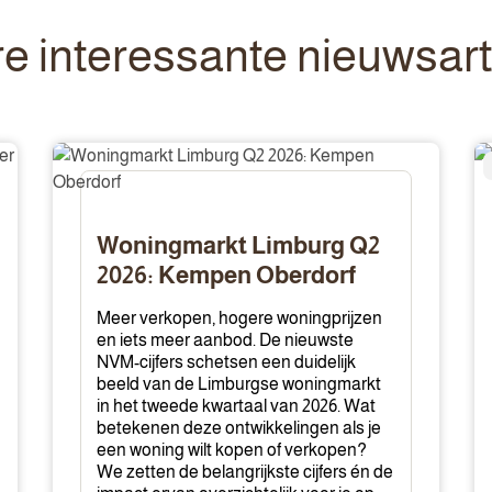
e interessante nieuwsart
Woningmarkt
W
Limburg
k
Q2
je
2026:
le
Woningmarkt Limburg Q2
Kempen
v
2026: Kempen Oberdorf
Oberdorf
a
bi
Meer verkopen, hogere woningprijzen
en iets meer aanbod. De nieuwste
NVM-cijfers schetsen een duidelijk
beeld van de Limburgse woningmarkt
in het tweede kwartaal van 2026. Wat
betekenen deze ontwikkelingen als je
een woning wilt kopen of verkopen?
We zetten de belangrijkste cijfers én de