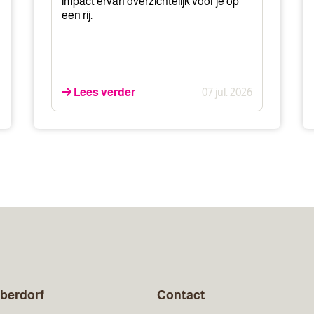
impact ervan overzichtelijk voor je op
een rij.
Lees verder
07 jul. 2026
berdorf
Contact