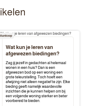
ikelen
at
Aankoop
un
Wat kun je leren van
ren
afgewezen biedingen?
an
fgewezen
Zag jij jezelf in gedachten al helemaal
edingen?
wonen in een huis? Dan is een
afgewezen bod op een woning een
grote teleurstelling. Toch hoeft een
afwijzing niet alleen negatief te zijn. Elke
bieding geeft namelijk waardevolle
inzichten die je kunnen helpen om bij
een volgende woning sterker en beter
voorbereid te bieden.