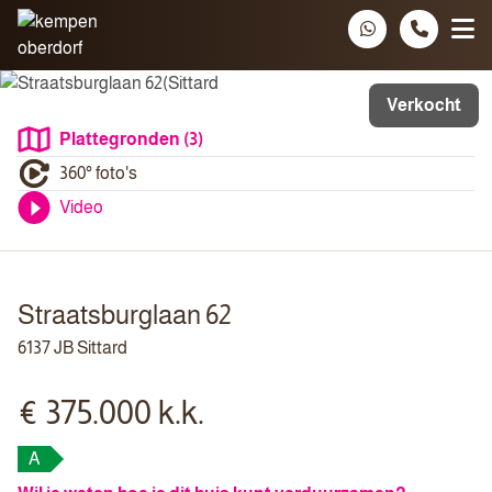
Spring naar inhoud
Verkocht
Plattegronden (3)
360° foto's
Video
Straatsburglaan 62
6137 JB Sittard
€ 375.000 k.k.
A