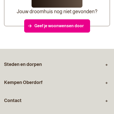
Jouw droomhuis nog niet gevonden?
Geef je woonwensen door
Steden en dorpen
Zuid-Limburg
Sittard
Kempen Oberdorf
Stein
Geleen
Over ons
Aankopen
Born
Holtum
Contact
Verkopen
Gratis waardebepaling
Susteren
Urmond
Algemeen nummer