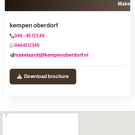
kempen oberdorf
046 - 45 123 49
0464512349
makelaardij@kempenoberdorf.nl
Download brochure