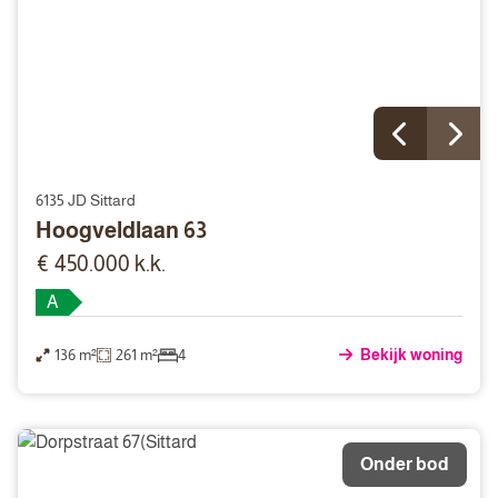
6135 JD Sittard
Hoogveldlaan 63
€ 450.000 k.k.
A
136 m²
261 m²
4
Bekijk woning
Onder bod