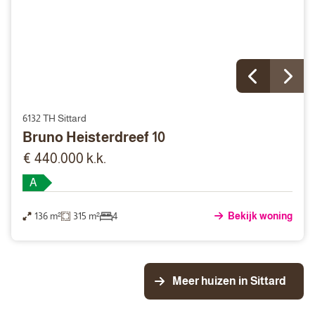
6132 TH Sittard
Bruno Heisterdreef 10
€ 440.000 k.k.
A
136 m²
315 m²
4
Bekijk woning
Meer huizen in Sittard