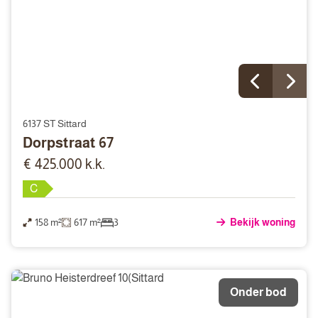
6137 ST Sittard
Dorpstraat 67
€ 425.000 k.k.
C
158 m²
617 m²
3
Bekijk woning
Onder bod