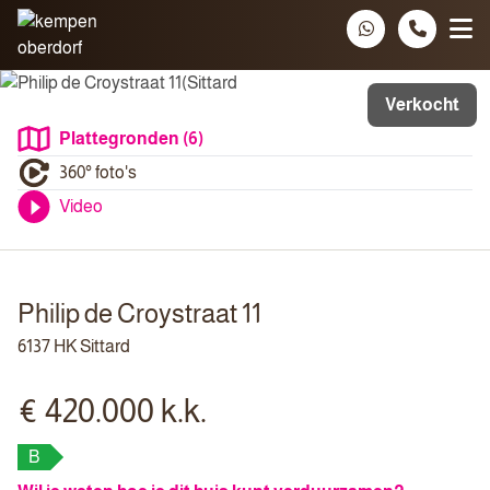
Spring naar inhoud
Verkocht
Plattegronden (6)
360° foto's
Video
Philip de Croystraat 11
6137 HK Sittard
€ 420.000 k.k.
B