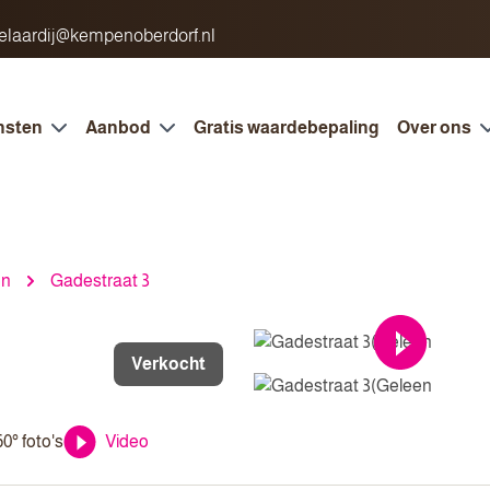
laardij@kempenoberdorf.nl
nsten
Aanbod
Gratis waardebepaling
Over ons
en
Gadestraat 3
Verkocht
0° foto's
Video