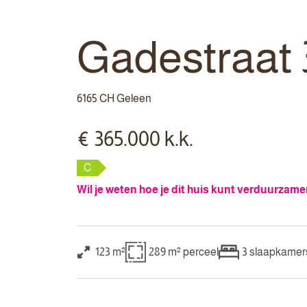
Gadestraat 
6165 CH Geleen
€ 365.000 k.k.
C
Wil je weten hoe je dit huis kunt verduurzam
123 m²
289 m²
perceel
3
slaapkamer