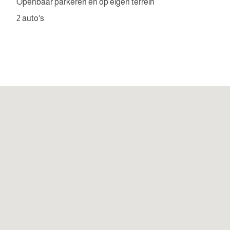
Openbaar parkeren en op eigen terrein
2 auto's