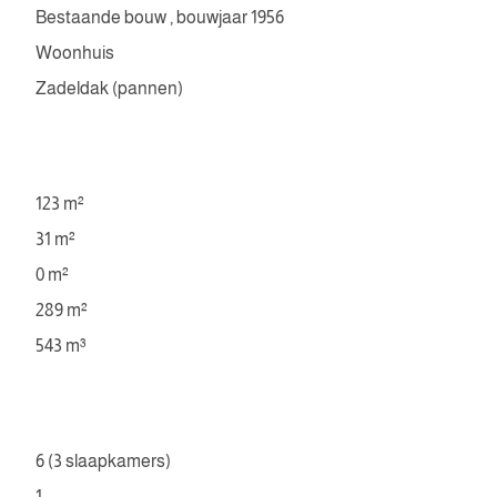
Bestaande bouw , bouwjaar 1956
Woonhuis
Zadeldak (pannen)
123 m²
31 m²
0 m²
289 m²
543 m³
6 (3 slaapkamers)
1