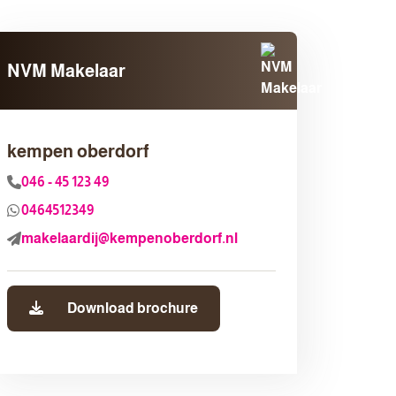
NVM Makelaar
kempen oberdorf
046 - 45 123 49
0464512349
makelaardij@kempenoberdorf.nl
Download brochure