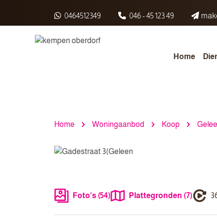
Spring naar inhoud
0464512349
046 - 45 123 49
make
Home
Die
Home
Woningaanbod
Koop
Gele
Foto's (54)
Plattegronden (7)
36