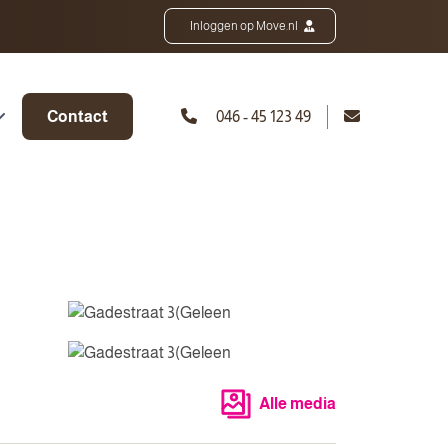
Inloggen op Move.nl
Contact
046 - 45 123 49
Alle media