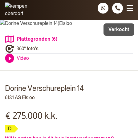
Spring naar inhoud
Verkocht
Plattegronden (6)
360° foto's
Video
Dorine Verschureplein 14
6181 AS Elsloo
€ 275.000 k.k.
D