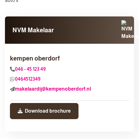
auto's
NVM Makelaar
kempen oberdorf
046 - 45 123 49
0464512349
makelaardij@kempenoberdorf.nl
Download brochure