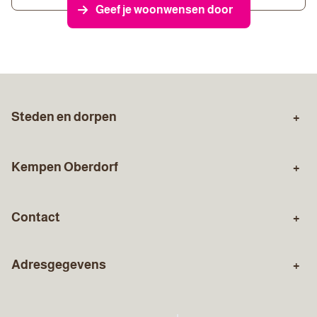
Geef je woonwensen door
Steden en dorpen
Zuid-Limburg
Sittard
Kempen Oberdorf
Stein
Geleen
Over ons
Aankopen
Born
Holtum
Contact
Verkopen
Gratis waardebepaling
Susteren
Urmond
Algemeen nummer
Hypotheekadvies
Verzekeringen
Elsloo
Adresgegevens
046 - 45 123 49
Bezoekadres: