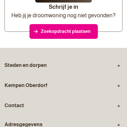
Schrijf je in
Heb jij je droomwoning nog niet gevonden?
Zoekopdracht plaatsen
Steden en dorpen
Zuid-Limburg
Sittard
Kempen Oberdorf
Stein
Geleen
Over ons
Aankopen
Born
Holtum
Contact
Verkopen
Gratis waardebepaling
Susteren
Urmond
Algemeen nummer
Hypotheekadvies
Verzekeringen
Elsloo
Adresgegevens