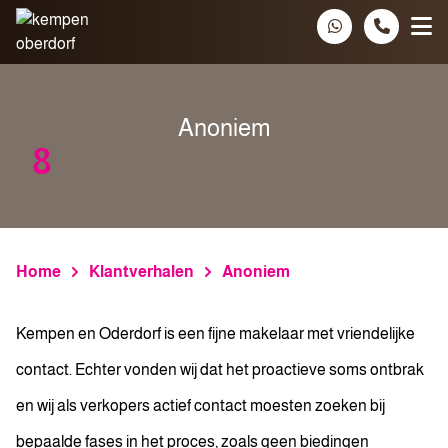
Spring naar inhoud
Anoniem
8
Home
Klantverhalen
Anoniem
Kempen en Oderdorf is een fijne makelaar met vriendelijke
contact. Echter vonden wij dat het proactieve soms ontbrak
en wij als verkopers actief contact moesten zoeken bij
bepaalde fases in het proces, zoals geen biedingen