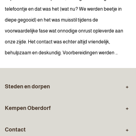
telefoontje en dat was het (wat nu? We werden beetje in
diepe gegooid) en het was muisstil tijdens de
voorwaardelijke fase wat onnodige onrust opleverde aan
onze zijde. Het contact was echter altijd vriendelijk,
behulpzaam en deskundig. Voorbereidingen werden …
Steden en dorpen
Zuid-Limburg
Sittard
Kempen Oberdorf
Stein
Geleen
Over ons
Aankopen
Born
Holtum
Contact
Verkopen
Gratis waardebepaling