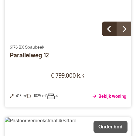
6176 BX Spaubeek
Parallelweg 12
€ 799.000 k.k.
413 m²
1025 m²
4
Bekijk woning
Onder bod