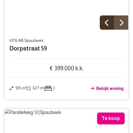
6176 AB Spaubeek
Dorpstraat 59
€ 399.000 k.k.
105 m²
627 m²
3
Bekijk woning
Te koop